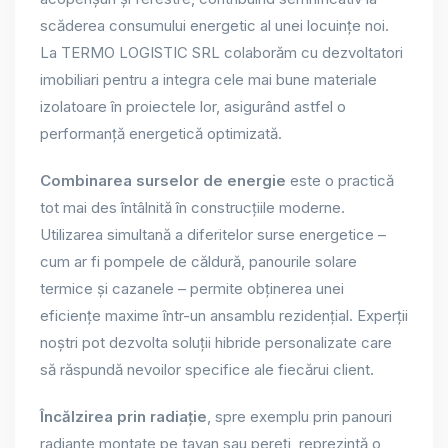
scăderea consumului energetic al unei locuințe noi.
La TERMO LOGISTIC SRL colaborăm cu dezvoltatori
imobiliari pentru a integra cele mai bune materiale
izolatoare în proiectele lor, asigurând astfel o
performanță energetică optimizată.
Combinarea surselor de energie
este o practică
tot mai des întâlnită în construcțiile moderne.
Utilizarea simultană a diferitelor surse energetice –
cum ar fi pompele de căldură, panourile solare
termice și cazanele – permite obținerea unei
eficiențe maxime într-un ansamblu rezidențial. Experții
noștri pot dezvolta soluții hibride personalizate care
să răspundă nevoilor specifice ale fiecărui client.
Încălzirea prin radiație
, spre exemplu prin panouri
radiante montate pe tavan sau pereți, reprezintă o