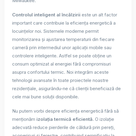
Milwaukee.
Controlul inteligent al încălzirii
este un alt factor
important care contribuie la eficiența energetică a
locuințelor noi. Sistemele moderne permit
monitorizarea și ajustarea temperaturii din fiecare
cameră prin intermediul unor aplicații mobile sau
controlere inteligente. Astfel se poate obține un
consum optimizat al energiei fără compromisuri
asupra confortului termic. Noi integrăm aceste
tehnologii avansate în toate proiectele noastre
rezidențiale, asigurându-ne că clienții beneficiază de
cele mai bune soluții disponibile.
Nu putem vorbi despre eficiența energetică fără să
menționăm
izolația termică eficientă
. O izolație
adecvată reduce pierderile de căldură prin pereți,
acoperișuri și ferestre, contribuind semnificativ la