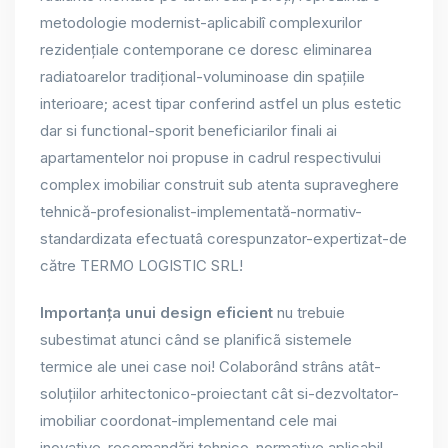
metodologie modernist-aplicabilî complexurilor
rezidențiale contemporane ce doresc eliminarea
radiatoarelor tradițional-voluminoase din spațiile
interioare; acest tipar conferind astfel un plus estetic
dar si functional-sporit beneficiarilor finali ai
apartamentelor noi propuse in cadrul respectivului
complex imobiliar construit sub atenta supraveghere
tehnică-profesionalist-implementată-normativ-
standardizata efectuatâ corespunzator-expertizat-de
către TERMO LOGISTIC SRL!
Importanța unui design eficient
nu trebuie
subestimat atunci când se planificã sistemele
termice ale unei case noi! Colaborând strâns atât-
soluțiilor arhitectonico-proiectant cât si-dezvoltator-
imobiliar coordonat-implementand cele mai
inovative-recomandări tehnico-normative aplicabil-