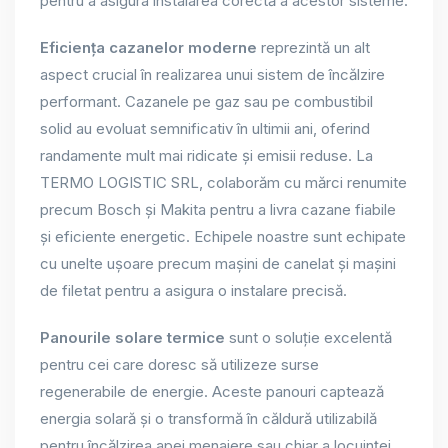
pentru a asigura instalarea corectă a acestor sisteme.
Eficiența cazanelor moderne
reprezintă un alt
aspect crucial în realizarea unui sistem de încălzire
performant. Cazanele pe gaz sau pe combustibil
solid au evoluat semnificativ în ultimii ani, oferind
randamente mult mai ridicate și emisii reduse. La
TERMO LOGISTIC SRL, colaborăm cu mărci renumite
precum Bosch și Makita pentru a livra cazane fiabile
și eficiente energetic. Echipele noastre sunt echipate
cu unelte ușoare precum mașini de canelat și mașini
de filetat pentru a asigura o instalare precisă.
Panourile solare termice
sunt o soluție excelentă
pentru cei care doresc să utilizeze surse
regenerabile de energie. Aceste panouri captează
energia solară și o transformă în căldură utilizabilă
pentru încălzirea apei menajere sau chiar a locuinței.