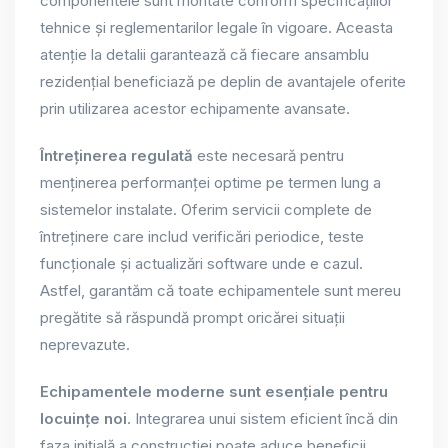
componentele sunt montate conform specificațiilor
tehnice și reglementarilor legale în vigoare. Aceasta
atenție la detalii garantează că fiecare ansamblu
rezidențial beneficiază pe deplin de avantajele oferite
prin utilizarea acestor echipamente avansate.
Întreținerea regulată
este necesară pentru
menținerea performanței optime pe termen lung a
sistemelor instalate. Oferim servicii complete de
întreținere care includ verificări periodice, teste
funcționale și actualizări software unde e cazul.
Astfel, garantăm că toate echipamentele sunt mereu
pregătite să răspundă prompt oricărei situații
neprevazute.
Echipamentele moderne sunt esențiale pentru
locuințe noi
. Integrarea unui sistem eficient încă din
faza inițială a construcției poate aduce beneficii