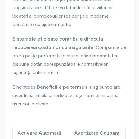
considerabile atât dezvoltatorului cât si viitorilor
locatari ai complexurilor rezidenţiale moderne
construite cu ajutorul nostru.
Sistemele eficiente contribuie direct la
reducerea costurilor cu asigurările
. Companiile ce
oferã polițe preferenţiale atunci când proprietatea
dispune dotãri corespunzãtoare normativelor
siguranţã antiincendiu
Bineînţeles
Beneficiile pe termen lung
sunt clare:
investitiţia initialä amortizeazã uşor prin diminuarea
riscurior implicite
Activare Automată
Avertizare Ocupanți