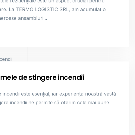
ctele rezidențiale este un aspect crucial pentru
mobiliare. La TERMO LOGISTIC SRL, am acumulat o
meroase ansambluri...
emele de stingere incendii
 incendii este esențial, iar experiența noastră vastă
ngere incendii ne permite să oferim cele mai bune