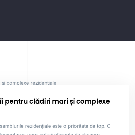
dii pentru clădiri mari și complexe
nsamblurile rezidențiale este o prioritate de top. O
ementarea unor soluții eficiente de stingere