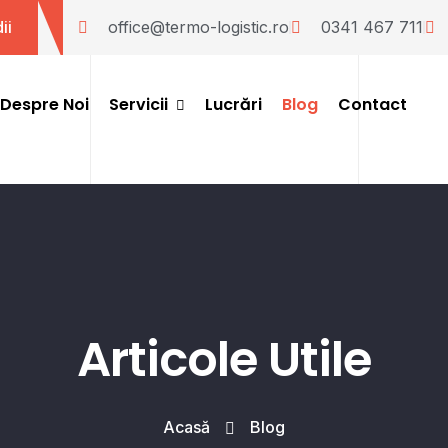
ii
office@termo-logistic.ro
0341 467 711
Despre Noi
Servicii
Lucrări
Blog
Contact
Instalații HVAC
Instalații Stingere Incendii
Articole Utile
Acasă
Blog