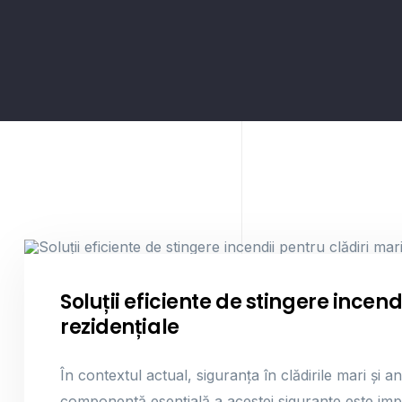
Sisteme De Stingere Incendii
Soluții eficiente de stingere incen
rezidențiale
În contextul actual, siguranța în clădirile mari și a
componentă esențială a acestei siguranțe este impl