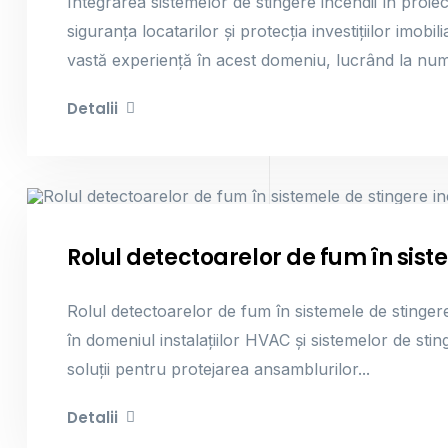
Integrarea sistemelor de stingere incendii în proie
siguranța locatarilor și protecția investițiilor i
vastă experiență în acest domeniu, lucrând la nu
Detalii
Sisteme De Stingere Incendii
Rolul detectoarelor de fum în sist
Rolul detectoarelor de fum în sistemele de stingere
în domeniul instalațiilor HVAC și sistemelor de sti
soluții pentru protejarea ansamblurilor...
Detalii