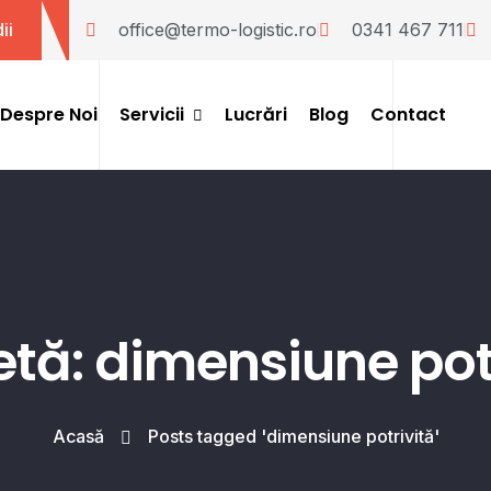
ii
office@termo-logistic.ro
0341 467 711
Despre Noi
Servicii
Lucrări
Blog
Contact
Instalații HVAC
Instalații Stingere Incendii
etă: dimensiune pot
Acasă
Posts tagged 'dimensiune potrivită'