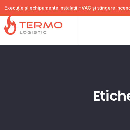
Execuție și echipamente instalații HVAC și stingere incend
Etich