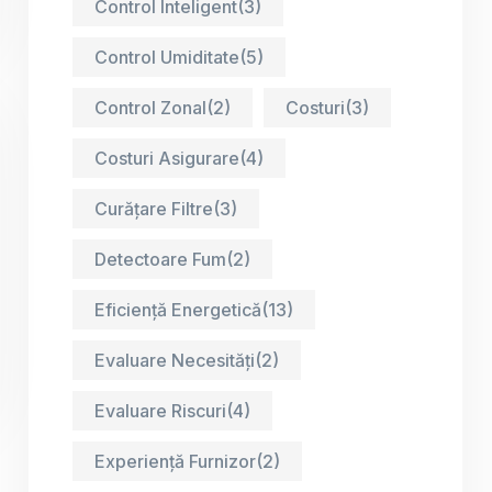
Control Inteligent
(3)
Control Umiditate
(5)
Control Zonal
(2)
Costuri
(3)
Costuri Asigurare
(4)
Curățare Filtre
(3)
Detectoare Fum
(2)
Eficiență Energetică
(13)
Evaluare Necesități
(2)
Evaluare Riscuri
(4)
Experiență Furnizor
(2)