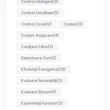
Control Inteligent
(3)
Control Umiditate
(5)
Control Zonal
(2)
Costuri
(3)
Costuri Asigurare
(4)
Curățare Filtre
(3)
Detectoare Fum
(2)
Eficiență Energetică
(13)
Evaluare Necesități
(2)
Evaluare Riscuri
(4)
Experiență Furnizor
(2)