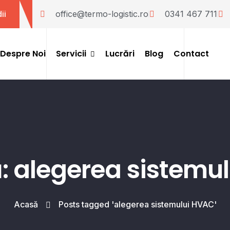
ii
office@termo-logistic.ro
0341 467 711
Despre Noi
Servicii
Lucrări
Blog
Contact
Instalații HVAC
Instalații Stingere Incendii
ă: alegerea sistemu
Acasă
Posts tagged 'alegerea sistemului HVAC'