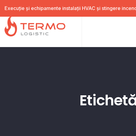
Execuție și echipamente instalații HVAC și stingere incend
Etichet